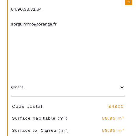
04.90.38.32.64
sorguimmo@orange.fr
général
TRAD_SIROCCO_Caracteristique
Valeurs
Code postal
84800
Surface habitable (m²)
58,95 m²
Surface loi Carrez (m²)
58,95 m²