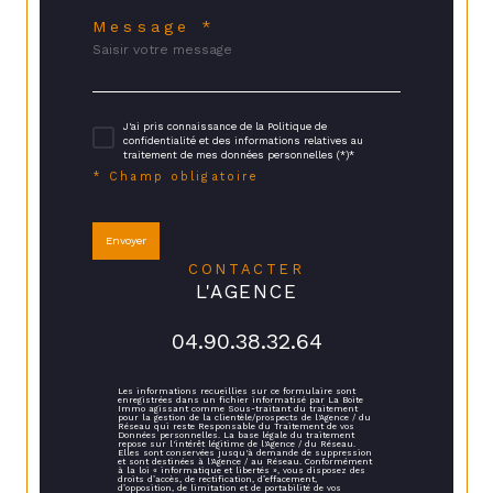
Message *
J'ai pris connaissance de la Politique de
confidentialité et des informations relatives au
traitement de mes données personnelles (*)*
* Champ obligatoire
Envoyer
CONTACTER
L'AGENCE
04.90.38.32.64
Les informations recueillies sur ce formulaire sont
enregistrées dans un fichier informatisé par La Boite
Immo agissant comme Sous-traitant du traitement
pour la gestion de la clientèle/prospects de l'Agence / du
Réseau qui reste Responsable du Traitement de vos
Données personnelles. La base légale du traitement
repose sur l'intérêt légitime de l'Agence / du Réseau.
Elles sont conservées jusqu'à demande de suppression
et sont destinées à l'Agence / au Réseau. Conformément
à la loi « informatique et libertés », vous disposez des
droits d’accès, de rectification, d’effacement,
d’opposition, de limitation et de portabilité de vos