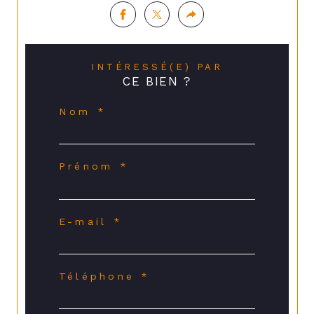
INTÉRESSÉ(E) PAR
CE BIEN ?
Nom *
Prénom *
E-mail *
Téléphone *