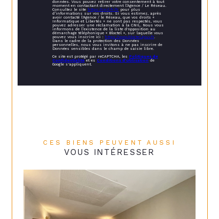
données. Vous pouvez retirer votre consentement à tout
moment en contactant directement l’Agence / Le Réseau.
Consultez le site
https://cnil.fr/fr
pour plus
d’informations sur vos droits. Si vous estimez, après
avoir contacté l'Agence / le Réseau, que vos droits «
Informatique et Libertés » ne sont pas respectés, vous
pouvez adresser une réclamation à la CNIL. Nous vous
informons de l’existence de la liste d'opposition au
démarchage téléphonique « Bloctel », sur laquelle vous
pouvez vous inscrire ici :
https://www.bloctel.gouv.fr
.
Dans le cadre de la protection des Données
personnelles, nous vous invitons à ne pas inscrire de
Données sensibles dans le champ de saisie libre.
Ce site est protégé par reCAPTCHA, les
Politiques de
Confidentialité
et es
Conditions d'utilisation
de
Google s'appliquent.
CES BIENS PEUVENT AUSSI
VOUS INTÉRESSER