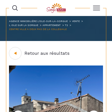
AGENCE IMMOBILIÈRE L'ISLE-SUR-LA-SORGUE
VENTE
L ISLE SUR LA SORGUE
APPARTEMENT
T2
CENTRE VILLE A DEUX PAS DE LA COLLEGIALE
Retour aux résultats