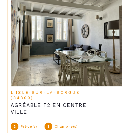
L'ISLE-SUR-LA-SORGUE
(84800)
AGRÉABLE T2 EN CENTRE
VILLE
2
Pièce(s)
1
Chambre(s)