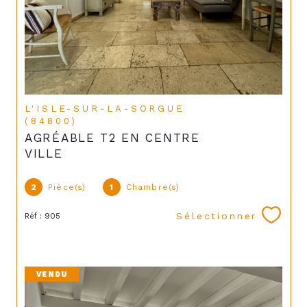
L'ISLE-SUR-LA-SORGUE
(84800)
AGRÉABLE T2 EN CENTRE
VILLE
2
Pièce(s)
1
Chambre(s)
Sélectionner
Réf : 905
VENDU