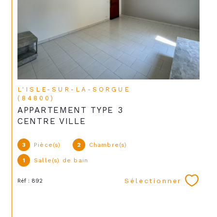
L'ISLE-SUR-LA-SORGUE
(84800)
APPARTEMENT TYPE 3
CENTRE VILLE
3
Pièce(s)
2
Chambre(s)
1
Salle(s) de bain
Sélectionner
Réf : 892