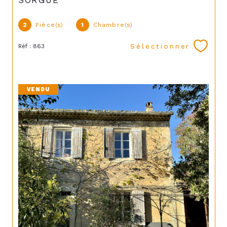
SORGUE
2
Pièce(s)
1
Chambre(s)
Sélectionner
Réf : 863
VENDU