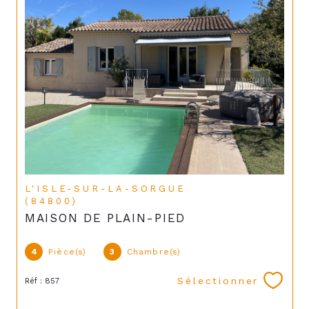
L'ISLE-SUR-LA-SORGUE
(84800)
MAISON DE PLAIN-PIED
4
Pièce(s)
3
Chambre(s)
Sélectionner
Réf : 857