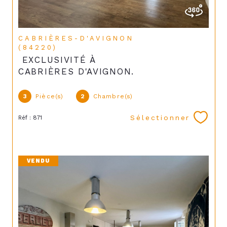
CABRIÈRES-D'AVIGNON
(84220)
EXCLUSIVITÉ À
CABRIÈRES D'AVIGNON.
3
Pièce(s)
2
Chambre(s)
Sélectionner
Réf : 871
VENDU