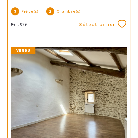
3
Pièce(s)
2
Chambre(s)
Sélectionner
Réf : 879
VENDU