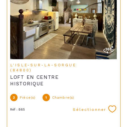
L'ISLE-SUR-LA-SORGUE
(84800)
LOFT EN CENTRE
HISTORIQUE
2
Pièce(s)
1
Chambre(s)
Sélectionner
Réf : 865