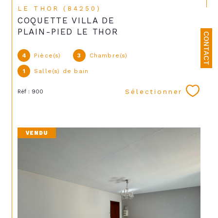
LE THOR (84250)
COQUETTE VILLA DE
PLAIN-PIED LE THOR
CONTACT
4
Pièce(s)
3
Chambre(s)
1
Salle(s) de bain
Sélectionner
Réf : 900
VENDU