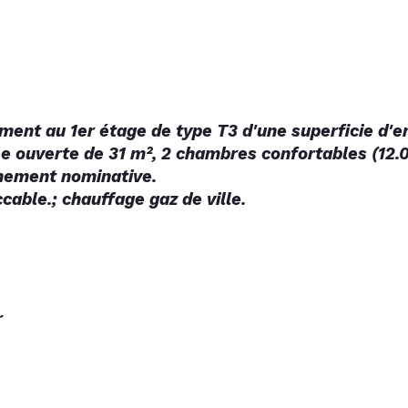
ent au 1er étage de type T3 d'une superficie d'e
e ouverte de 31 m², 2 chambres confortables (12.05
                                                                       
Etat impeccable.; chauffage gaz de ville.
r