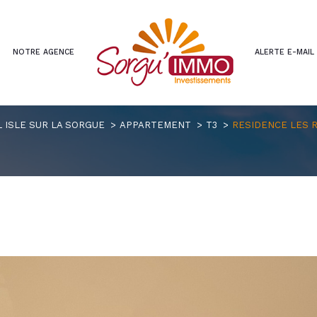
NOTRE AGENCE
ALERTE E-MAIL
voir les
2
annonces
L ISLE SUR LA SORGUE
APPARTEMENT
T3
RESIDENCE LES R
imer
1
LOCALISATION
BUDGET
le-sur-la-Sorgue
3 Pièces