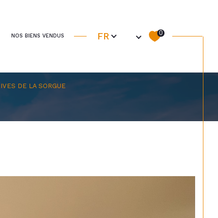
Langue
0
FR
NOS BIENS VENDUS
IVES DE LA SORGUE
filtrer
Réinitialiser les filtres