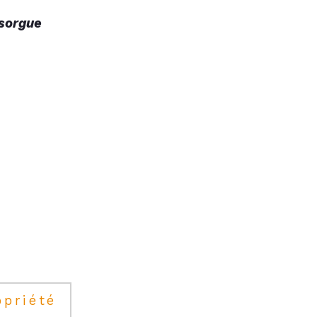
 sorgue
opriété