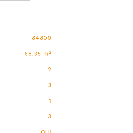
84800
68,35 m²
2
3
1
3
OUI