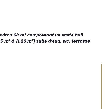
nviron 68 m² comprenant un vaste hall 
 m² & 11.20 m²) salle d'eau, wc, terrasse 
                                                               