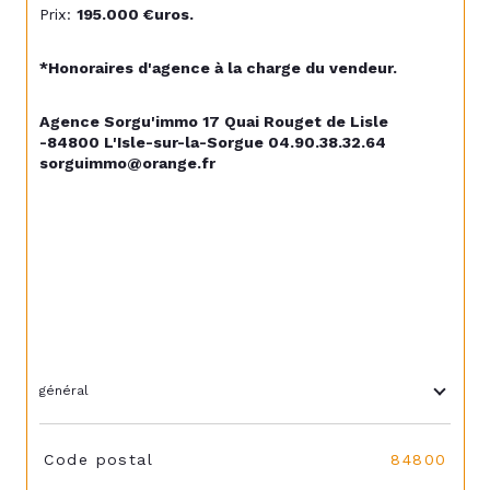
Prix: 
195.000 €uros.
*Honoraires d'agence à la charge du vendeur.
Agence Sorgu'immo 17 Quai Rouget de Lisle 
-84800 L'Isle-sur-la-Sorgue 04.90.38.32.64 
sorguimmo@orange.fr
général
TRAD_SIROCCO_Caracteristique
Valeurs
Code postal
84800