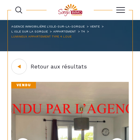
AGENCE IMMOBILIÈRE L'ISLE-SUR-LA-SORGUE
VENTE
L ISLE SUR LA SORGUE
APPARTEMENT
T4
LUMINEUX APPARTEMENT TYPE 4 LOUE
Retour aux résultats
VENDU