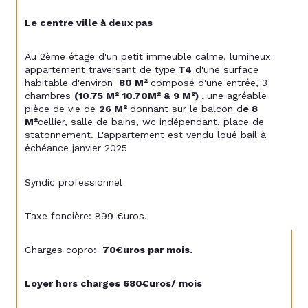
Le centre ville à deux pas
Au 2ème étage d'un petit immeuble calme, lumineux 
appartement traversant de type
 T4
 d'une surface 
habitable d'environ 
 80 M² 
composé d'une entrée, 3 
chambres 
(10.75 M² 10.70M² & 9 M²) , 
une agréable 
pièce de vie de 
26 M² 
donnant sur le balcon d
e 8 
M²
cellier, salle de bains, wc indépendant, place de 
statonnement. L'appartement est vendu loué bail à 
échéance janvier 2025 
Syndic professionnel
Taxe foncière: 899 €uros.
Charges copro: 
 70€uros par mois.
Loyer hors charges 680€uros/ mois