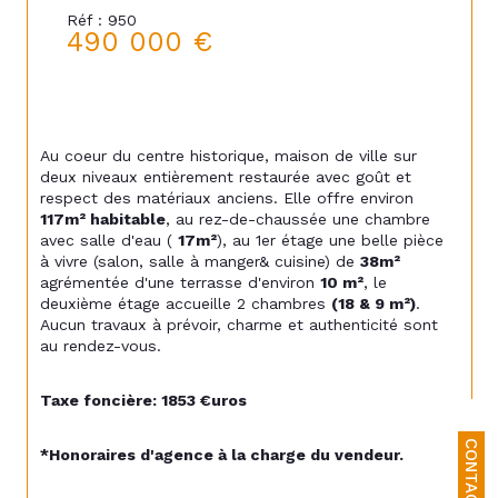
Réf : 950
490 000 €
Au coeur du centre historique, maison de ville sur 
deux niveaux entièrement restaurée avec goût et 
respect des matériaux anciens. Elle offre environ 
117m² habitable
, au rez-de-chaussée une chambre 
avec salle d'eau ( 
17m²
), au 1er étage une belle pièce 
à vivre (salon, salle à manger& cuisine) de 
38m²
agrémentée d'une terrasse d'environ 
10 m²
, le 
deuxième étage accueille 2 chambres 
(18 & 9 m²)
. 
Aucun travaux à prévoir, charme et authenticité sont 
au rendez-vous.
Taxe foncière: 1853 €uros
CONTACT
*Honoraires d'agence à la charge du vendeur.