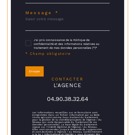
Message *
J'ai pris connaissance de la Politique de
confidentialité et des informations relatives au
traitement de mes données personnelles (*)*
* Champ obligatoire
Envoyer
CONTACTER
L'AGENCE
04.90.38.32.64
Les informations recueillies sur ce formulaire sont
enregistrées dans un fichier informatisé par La Boite
Immo agissant comme Sous-traitant du traitement
pour la gestion de la clientèle/prospects de l'Agence / du
Réseau qui reste Responsable du Traitement de vos
Données personnelles. La base légale du traitement
repose sur l'intérêt légitime de l'Agence / du Réseau.
Elles sont conservées jusqu'à demande de suppression
et sont destinées à l'Agence / au Réseau. Conformément
à la loi « informatique et libertés », vous disposez des