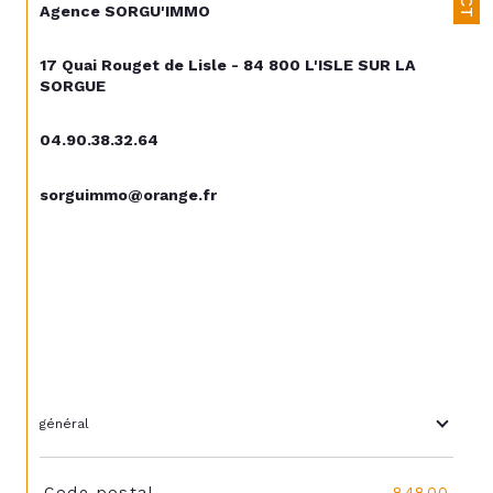
Agence SORGU'IMMO
17 Quai Rouget de Lisle - 84 800 L'ISLE SUR LA 
SORGUE
04.90.38.32.64
sorguimmo@orange.fr
général
TRAD_SIROCCO_Caracteristique
Valeurs
Code postal
84800