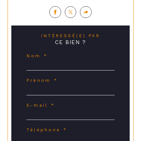
INTÉRESSÉ(E) PAR
CE BIEN ?
Nom *
Prénom *
E-mail *
Téléphone *