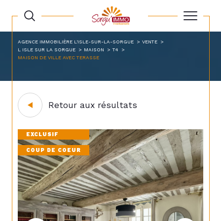
AGENCE IMMOBILIÈRE L'ISLE-SUR-LA-SORGUE
VENTE
L ISLE SUR LA SORGUE
MAISON
T4
MAISON DE VILLE AVEC TERASSE
Retour aux résultats
EXCLUSIF
COUP DE COEUR