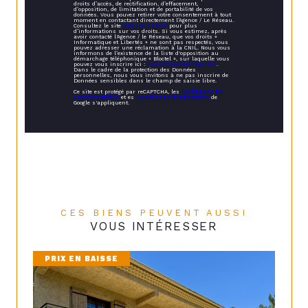
droits d’accès, de rectification, d’effacement,
d’opposition, de limitation et de portabilité de vos
données. Vous pouvez retirer votre consentement à tout
moment en contactant directement l’Agence / Le Réseau.
Consultez le site
https://cnil.fr/fr
pour plus
d’informations sur vos droits. Si vous estimez, après
avoir contacté l'Agence / le Réseau, que vos droits «
Informatique et Libertés » ne sont pas respectés, vous
pouvez adresser une réclamation à la CNIL. Nous vous
informons de l’existence de la liste d'opposition au
démarchage téléphonique « Bloctel », sur laquelle vous
pouvez vous inscrire ici :
https://www.bloctel.gouv.fr
.
Dans le cadre de la protection des Données
personnelles, nous vous invitons à ne pas inscrire de
Données sensibles dans le champ de saisie libre.
Ce site est protégé par reCAPTCHA, les
Politiques de
Confidentialité
et es
Conditions d'utilisation
de
Google s'appliquent.
CES BIENS PEUVENT AUSSI
VOUS INTÉRESSER
PRIX EN BAISSE