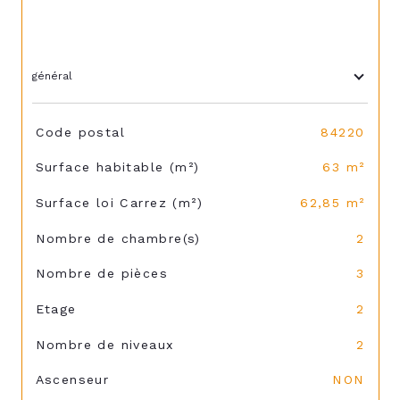
général
TRAD_SIROCCO_Caracteristique
Valeurs
Code postal
84220
Surface habitable (m²)
63 m²
Surface loi Carrez (m²)
62,85 m²
Nombre de chambre(s)
2
Nombre de pièces
3
Etage
2
Nombre de niveaux
2
Ascenseur
NON