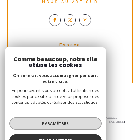
NOUS SUIVRE SUR
espace
PROPRIÉTAIRE
Comme beaucoup, notre site
Se connecter
utilise les cookies
On aimerait vous accompagner pendant
votre visite.
En poursuivant, vous acceptez l'utilisation des
cookies par ce site, afin de vous proposer des
contenus adaptés et réaliser des statistiques !
© 2026 | TOUS DROITS RÉSERVÉS | TRADUCTION POWERED BY GOOGLE |
NOS HONORAIRES
PLAN DU SITE
MENTIONS LÉGALES
ADMIN
NOS LIENS
PARAMÉTRER
POLITIQUE RGPD
COOKIES