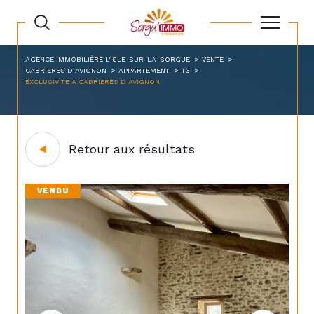
AGENCE IMMOBILIÈRE L'ISLE-SUR-LA-SORGUE
VENTE
CABRIERES D AVIGNON
APPARTEMENT
T3
EXCLUSIVITE A CABRIERES D AVIGNON
Retour aux résultats
VENDU